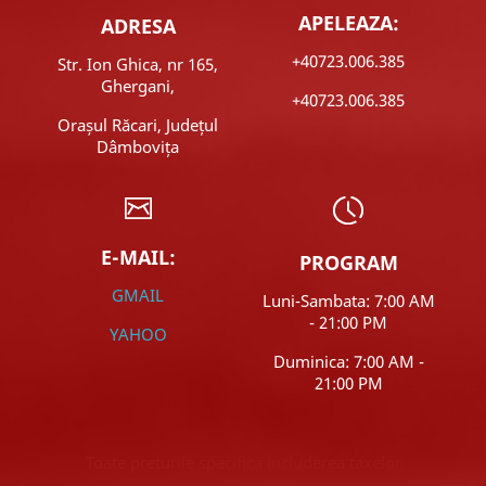
APELEAZA:
ADRESA
+40723.006.385
Str. Ion Ghica, nr 165,
Ghergani,
+40723.006.385
Orașul Răcari, Județul
Dâmbovița
E-MAIL:
PROGRAM
GMAIL
Luni-Sambata: 7:00 AM
- 21:00 PM
YAHOO
Duminica: 7:00 AM -
21:00 PM
Toate preturile specifica includerea taxelor