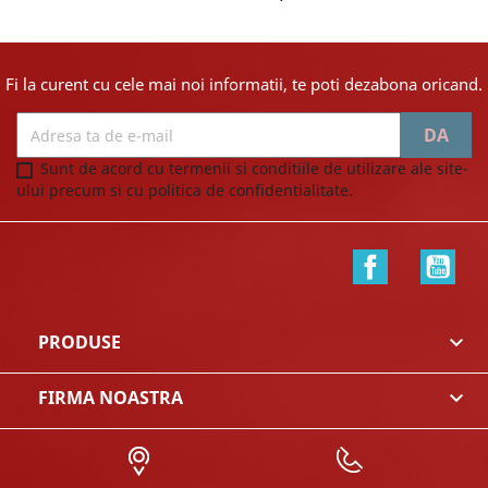
Fi la curent cu cele mai noi informatii, te poti dezabona oricand.
Sunt de acord cu termenii si conditiile de utilizare ale site-
ului precum si cu politica de confidentialitate.
Facebook
You
PRODUSE

FIRMA NOASTRA
