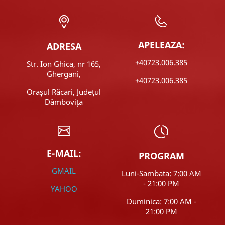
APELEAZA:
ADRESA
+40723.006.385
Str. Ion Ghica, nr 165,
Ghergani,
+40723.006.385
Orașul Răcari, Județul
Dâmbovița
E-MAIL:
PROGRAM
GMAIL
Luni-Sambata: 7:00 AM
- 21:00 PM
YAHOO
Duminica: 7:00 AM -
21:00 PM