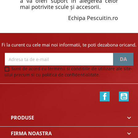
a vă oferi suport în alegerea celor
mai potrivite scule și accesorii.
Echipa Pescuitin.ro
Fi la curent cu cele mai noi informatii, te poti dezabona oricand.
Sunt de acord cu termenii si conditiile de utilizare ale site-
ului precum si cu politica de confidentialitate.
Facebook
You
PRODUSE

FIRMA NOASTRA
