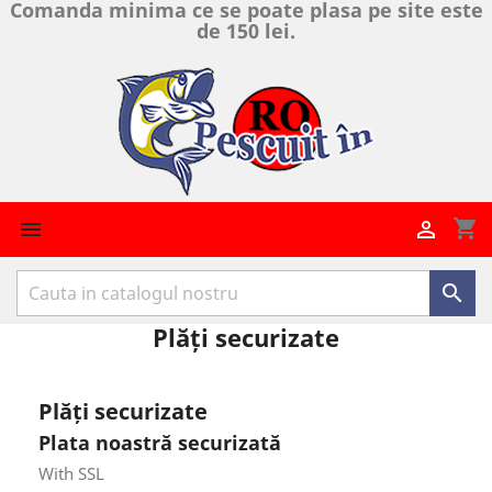
Comanda minima ce se poate plasa pe site este
de 150 lei.
shopping_cart



Plăți securizate
Plăți securizate
Plata noastră securizată
With SSL