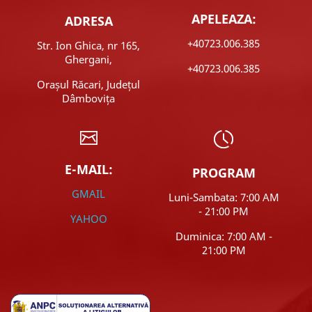
APELEAZA:
ADRESA
+40723.006.385
Str. Ion Ghica, nr 165,
Ghergani,
+40723.006.385
Orașul Răcari, Județul
Dâmbovița
E-MAIL:
PROGRAM
GMAIL
Luni-Sambata: 7:00 AM
- 21:00 PM
YAHOO
Duminica: 7:00 AM -
21:00 PM