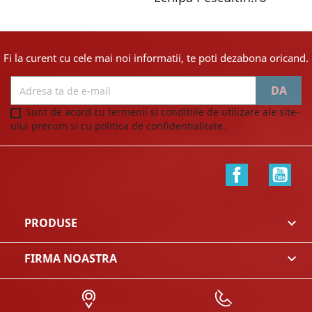
Fi la curent cu cele mai noi informatii, te poti dezabona oricand.
Sunt de acord cu termenii si conditiile de utilizare ale site-
ului precum si cu politica de confidentialitate.
Facebook
You
PRODUSE

FIRMA NOASTRA
