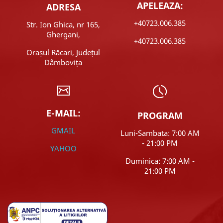
APELEAZA:
ADRESA
+40723.006.385
Str. Ion Ghica, nr 165,
Ghergani,
+40723.006.385
Orașul Răcari, Județul
Dâmbovița
E-MAIL:
PROGRAM
GMAIL
Luni-Sambata: 7:00 AM
- 21:00 PM
YAHOO
Duminica: 7:00 AM -
21:00 PM