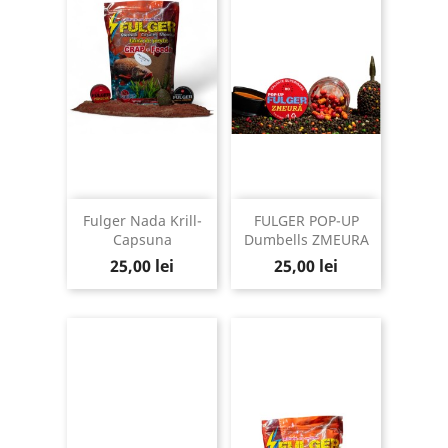
Fulger Nada Krill-
FULGER POP-UP
Capsuna
Dumbells ZMEURA
Pret
Pret
25,00 lei
25,00 lei