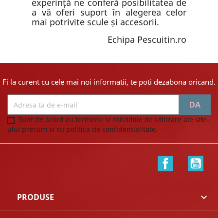
experință ne conferă posibilitatea de
a vă oferi suport în alegerea celor
mai potrivite scule și accesorii.
Echipa Pescuitin.ro
Fi la curent cu cele mai noi informatii, te poti dezabona oricand.
Sunt de acord cu termenii si conditiile de utilizare ale site-
ului precum si cu politica de confidentialitate.
Facebook
You
PRODUSE
