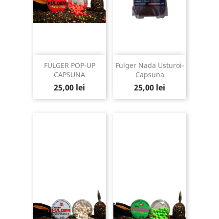
FULGER POP-UP
Fulger Nada Usturoi-
CAPSUNA
Capsuna
Pret
Pret
25,00 lei
25,00 lei