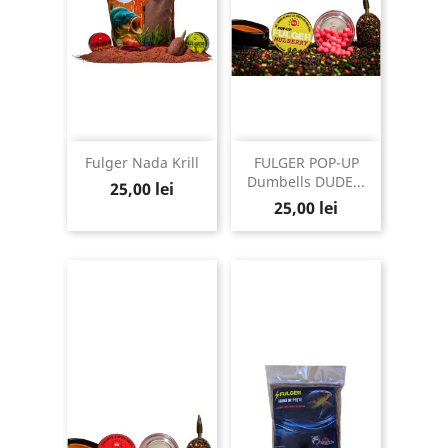
Fulger Nada Krill
FULGER POP-UP
Dumbells DUDE...
Pret
25,00 lei
Pret
25,00 lei