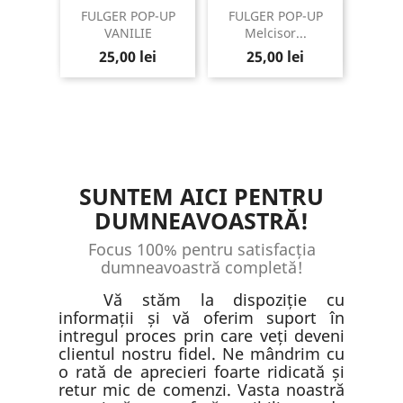
FULGER POP-UP
FULGER POP-UP
VANILIE
Melcisor...
Pret
Pret
25,00 lei
25,00 lei
SUNTEM AICI PENTRU
DUMNEAVOASTRĂ!
Focus 100% pentru satisfacția
dumneavoastră completă!
Vă stăm la dispoziție cu
informații și vă oferim suport în
intregul proces prin care veți deveni
clientul nostru fidel. Ne mândrim cu
o rată de aprecieri foarte ridicată și
retur mic de comenzi. Vasta noastră