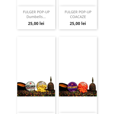
FULGER POP-UP
FULGER POP-UP
Dumbells...
COACAZE
Pret
Pret
25,00 lei
25,00 lei