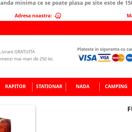
nda minima ce se poate plasa pe site este de 150
Adresa noastra:
Ma
Plateste in siguranta cu ca
Livrare GRATUITA
omenzi mai mari de 250 lei.
Toate Produsele
Fulger Nada Brown
RAPITOR
STATIONAR
NADA
CAMPING
F