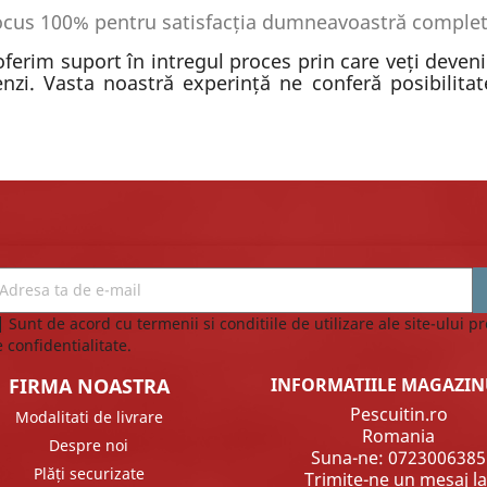
ocus 100% pentru satisfacția dumneavoastră complet
 oferim suport în intregul proces prin care veți deven
enzi. Vasta noastră experință ne conferă posibilita
Sunt de acord cu termenii si conditiile de utilizare ale site-ului p
 confidentialitate.
FIRMA NOASTRA
INFORMATIILE MAGAZIN
Pescuitin.ro
Modalitati de livrare
Romania
Despre noi
Suna-ne:
0723006385
Plăți securizate
Trimite-ne un mesaj la