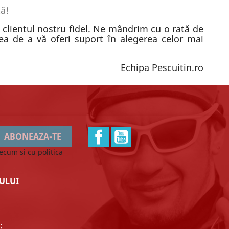
ă!
i clientul nostru fidel. Ne mândrim cu o rată de
tea de a vă oferi suport în alegerea celor mai
Echipa Pescuitin.ro
Facebook
YouTube
recum si cu politica
ULUI
: