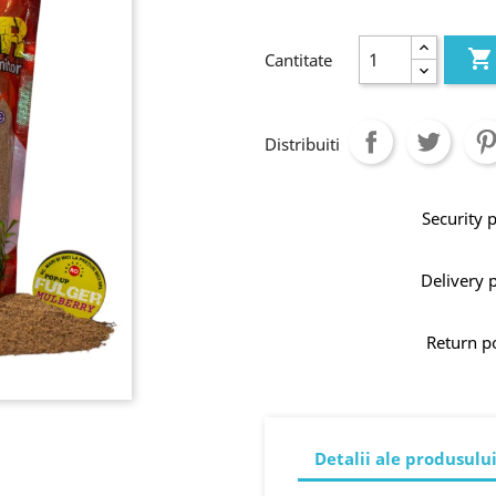

Cantitate
Distribuiti
Security 
Delivery 
Return p
Detalii ale produsulu