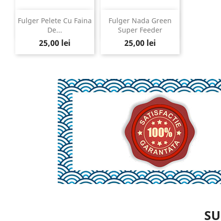
Fulger Pelete Cu Faina
Fulger Nada Green


Vizualizare rapida
Vizualizare rapida
De...
Super Feeder
Pret
Pret
25,00 lei
25,00 lei
SU