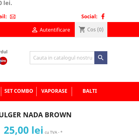
 lei.
il:
Social:
shopping_cart

Cos
(0)
Autentificare
rdul

SET COMBO
VAPORASE
BALTI
ULGER NADA BROWN
25,00 lei
cu TVA
*