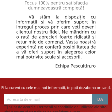
Focus 100% pentru satisfacția
dumneavoastră completă!
Vă stăm la dispoziție cu
informații și vă oferim suport în
intregul proces prin care veți deveni
clientul nostru fidel. Ne mândrim cu
o rată de aprecieri foarte ridicată și
retur mic de comenzi. Vasta noastră
experință ne conferă posibilitatea de
a vă oferi suport în alegerea celor
mai potrivite scule și accesorii.
Echipa Pescuitin.ro
Fi la curent cu cele mai noi informatii, te poti dezabona oricand.
Sunt de acord cu termenii si conditiile de utilizare ale site-
ului precum si cu politica de confidentialitate.