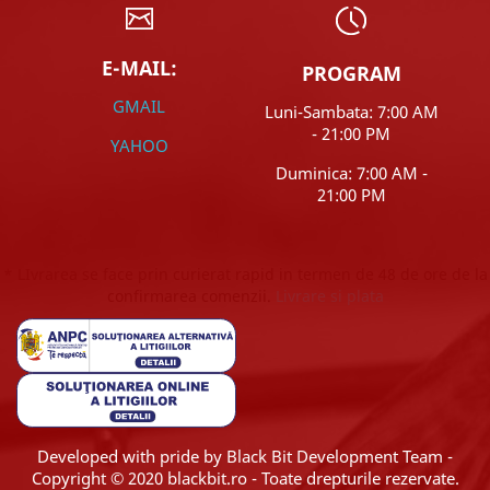
E-MAIL:
PROGRAM
GMAIL
Luni-Sambata: 7:00 AM
- 21:00 PM
YAHOO
Duminica: 7:00 AM -
21:00 PM
* LIvrarea se face prin curierat rapid in termen de 48 de ore de la
confirmarea comenzii.
Livrare si plata
Developed with pride
by Black Bit Development Team -
Copyright © 2020 blackbit.ro - Toate drepturile rezervate.