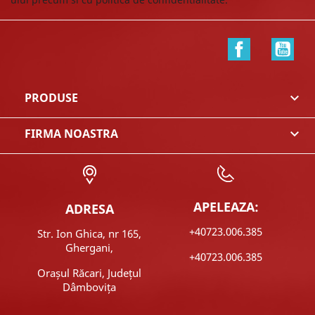
Facebook
You
PRODUSE

FIRMA NOASTRA

APELEAZA:
ADRESA
+40723.006.385
Str. Ion Ghica, nr 165,
Ghergani,
+40723.006.385
Orașul Răcari, Județul
Dâmbovița